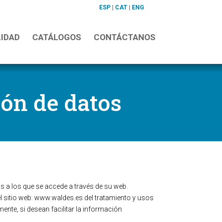
ESP
|
CAT
|
ENG
LIDAD
CATÁLOGOS
CONTÁCTANOS
ión de datos
s a los que se accede a través de su web.
l sitio web: www.waldes.es del tratamiento y usos
mente, si desean facilitar la información