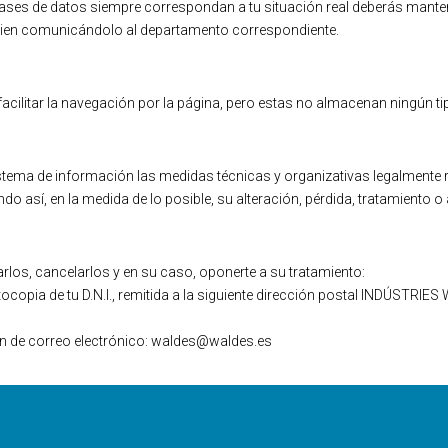
 bases de datos siempre correspondan a tu situación real deberás mante
 bien comunicándolo al departamento correspondiente.
litar la navegación por la página, pero estas no almacenan ningún tip
 de información las medidas técnicas y organizativas legalmente requ
o así, en la medida de lo posible, su alteración, pérdida, tratamiento 
arlos, cancelarlos y en su caso, oponerte a su tratamiento:
ocopia de tu D.N.I., remitida a la siguiente dirección postal INDÚSTRI
ión de correo electrónico: waldes@waldes.es