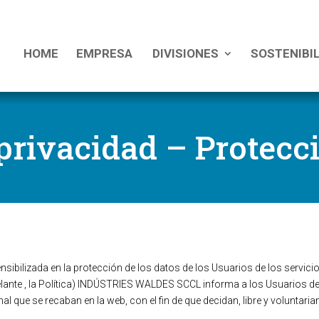
HOME
EMPRESA
DIVISIONES
SOSTENIBI
 privacidad – Protecc
ilizada en la protección de los datos de los Usuarios de los servicio
delante , la Política) INDÚSTRIES WALDES SCCL informa a los Usuarios de
 que se recaban en la web, con el fin de que decidan, libre y voluntaria