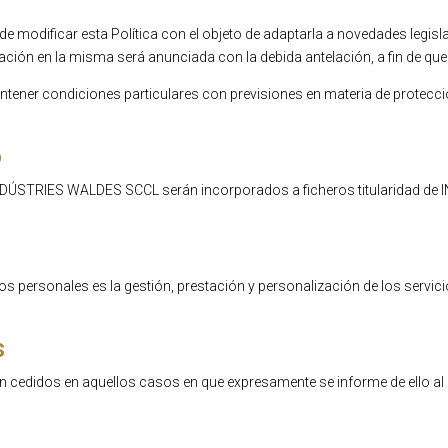
odificar esta Política con el objeto de adaptarla a novedades legislati
ficación en la misma será anunciada con la debida antelación, a fin de q
ontener condiciones particulares con previsiones en materia de protecc
o
NDÚSTRIES WALDES SCCL serán incorporados a ficheros titularidad de
atos personales es la gestión, prestación y personalización de los servic
s
n cedidos en aquellos casos en que expresamente se informe de ello al