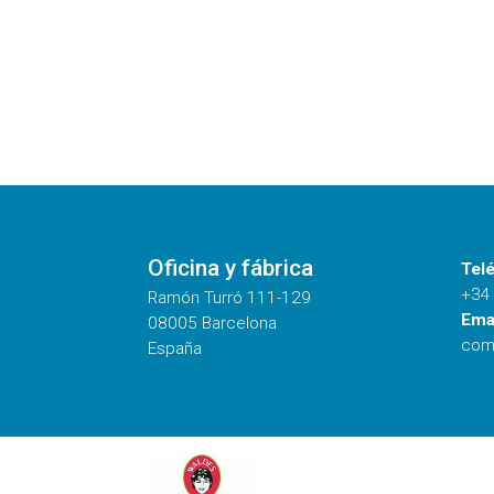
Oficina y fábrica
Tel
+34
Ramón Turró 111-129
Emai
08005 Barcelona
com
España