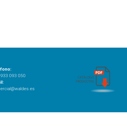
éfono:
 933 093 050
l:
ercial@waldes.es