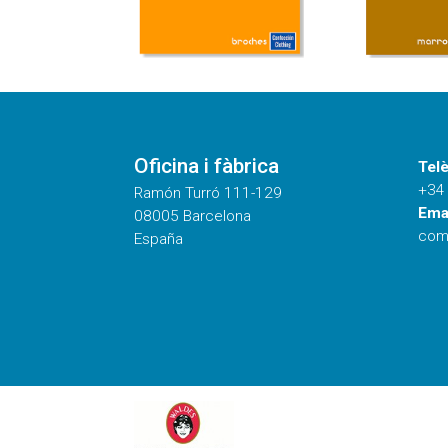
Oficina i fàbrica
Telè
+34
Ramón Turró 111-129
Emai
08005 Barcelona
com
España