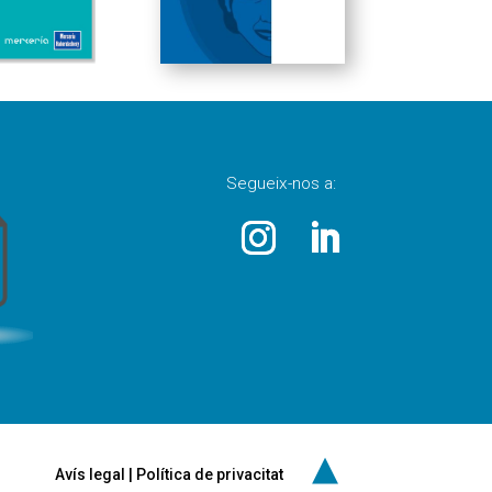
Segueix-nos a:
▲
Avís legal
|
Política de privacitat