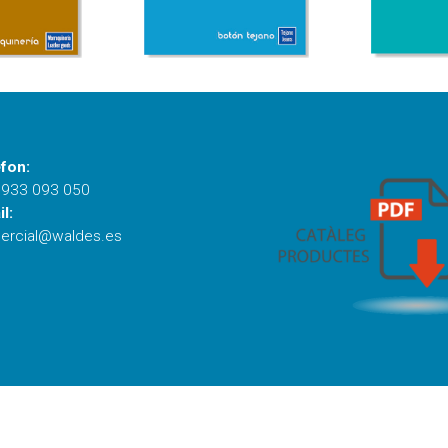
fon:
 933 093 050
l:
ercial@waldes.es